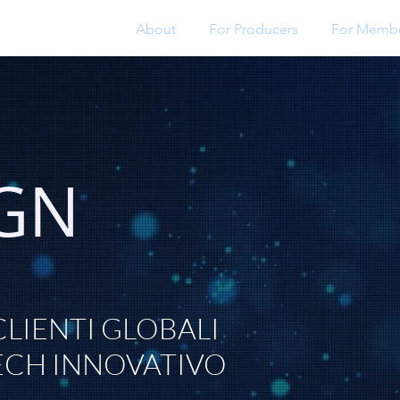
About
For Producers
For Memb
GN
CLIENTI GLOBALI
TECH INNOVATIVO