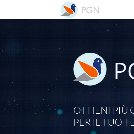
PGN
P
OTTIENI PIÙ 
PER IL TUO 