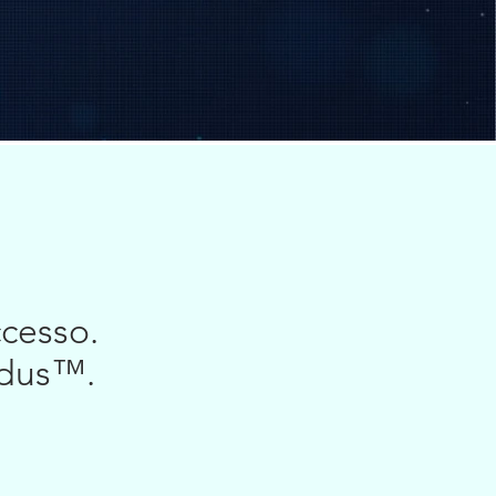
ccesso.
odus™.