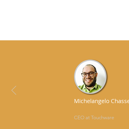
Michelangelo Chass
CEO at Touchware