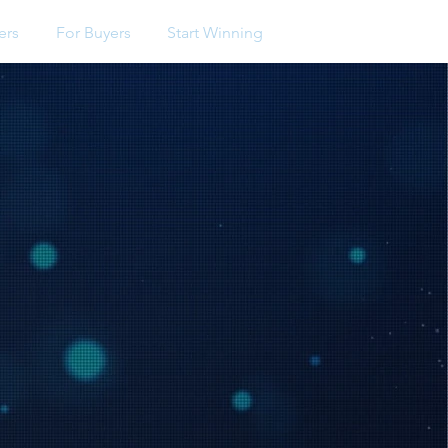
ers
For Buyers
Start Winning